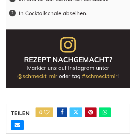
In Cocktailschale abseihen.
REZEPT NACHGEMACHT?
Markier uns auf Instagram unter
@schmeckt_mir
oder tag
#schmecktmir
!
0
TEILEN