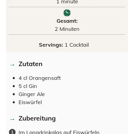
1
minute
Gesamt:
2
Minuten
Servings:
1
Cocktail
Zutaten
4
cl
Orangensaft
5
cl
Gin
Ginger Ale
Eiswürfel
Zubereitung
Im Longdrinkglas auf Eiswürfeln