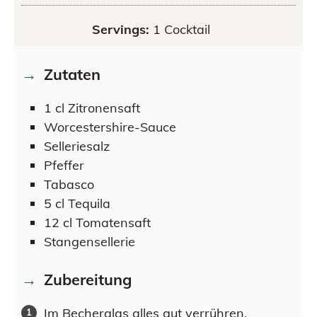
Servings:
1
Cocktail
Zutaten
1
cl
Zitronensaft
Worcestershire-Sauce
Selleriesalz
Pfeffer
Tabasco
5
cl
Tequila
12
cl
Tomatensaft
Stangensellerie
Zubereitung
Im Becherglas alles gut verrühren.