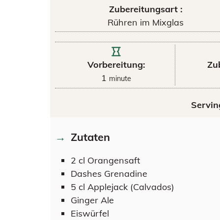
Zubereitungsart :
Rühren im Mixglas
Vorbereitung:
Zu
1
minute
Servin
Zutaten
2
cl
Orangensaft
Dashes
Grenadine
5
cl
Applejack (Calvados)
Ginger Ale
Eiswürfel