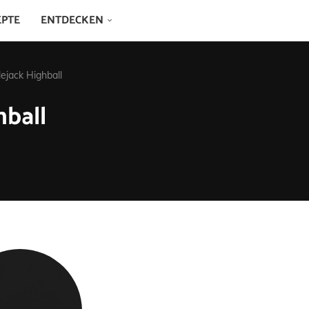
EPTE
ENTDECKEN
lejack Highball
hball