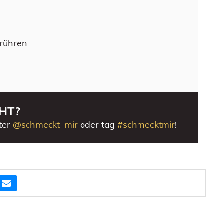
rühren.
HT?
ter
@schmeckt_mir
oder tag
#schmecktmir
!