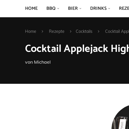
HOME
BBQ
BIER
DRINKS
REZ
Home
Rezepte
Cocktails
Cocktail App
Cocktail Applejack Hig
von
Michael