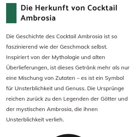
auf die moderne Mixologie
Die Herkunft von Cocktail
Gesundheitsbewusste Ambrosia
Ambrosia
Optionen
Erkundung globaler Ambrosia
Die Geschichte des Cocktail Ambrosia ist so
Variationen
faszinierend wie der Geschmack selbst.
Fazit
Inspiriert von der Mythologie und alten
Häufig gestellte Fragen
Überlieferungen, ist dieses Getränk mehr als nur
eine Mischung von Zutaten – es ist ein Symbol
für Unsterblichkeit und Genuss. Die Ursprünge
reichen zurück zu den Legenden der Götter und
der mystischen Ambrosia, die ihnen
Unsterblichkeit verlieh.