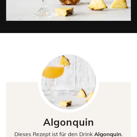
Algonquin
Dieses Rezept ist für den Drink
Algonquin
.