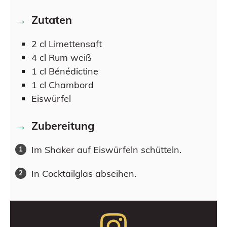
Zutaten
2
cl
Limettensaft
4
cl
Rum weiß
1
cl
Bénédictine
1
cl
Chambord
Eiswürfel
Zubereitung
Im Shaker auf Eiswürfeln schütteln.
In Cocktailglas abseihen.