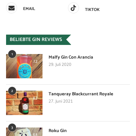
EMAIL
TIKTOK
BELIEBTE GIN REVIEWS
1
Malfy Gin Con Arancia
7.3
29. Juli 2020
2
Tanqueray Blackcurrant Royale
8.3
27. Juni 2021
3
Roku Gin
6.8