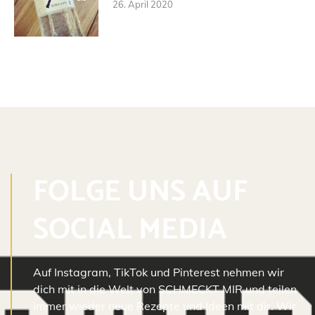
26. April 2020
FOLGE UNS AUF
SOCIAL MEDIA
Auf Instagram, TikTok und Pinterest nehmen wir
dich mit in die Welt von SCHMECKT MIR und teilen
immer wieder neue Rezepte und Ideen mit dir. Wir