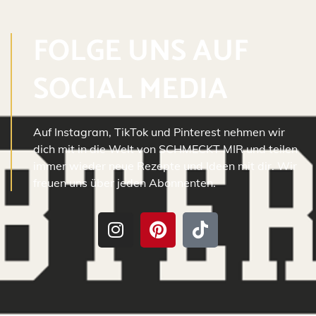
FOLGE UNS AUF
SOCIAL MEDIA
Auf Instagram, TikTok und Pinterest nehmen wir
dich mit in die Welt von SCHMECKT MIR und teilen
immer wieder neue Rezepte und Ideen mit dir. Wir
freuen uns über jeden Abonnenten.