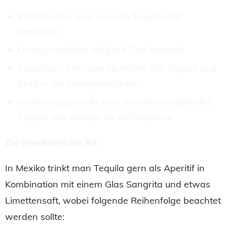
Kaffeebohne wird in einen Tequilashot
geworfen
Orangenscheibe wird mit Zimt bestreut
Zunächst trinkt man die Hälfte des Tequila und
beißt in die Orangenscheibe
Im Anschluss trinkt man die zweite Hälfte des
Tequila und zerkaut die Kaffeebohne
Die mexikanische Art
In Mexiko trinkt man Tequila gern als Aperitif in
Kombination mit einem Glas Sangrita und etwas
Limettensaft, wobei folgende Reihenfolge beachtet
werden sollte: