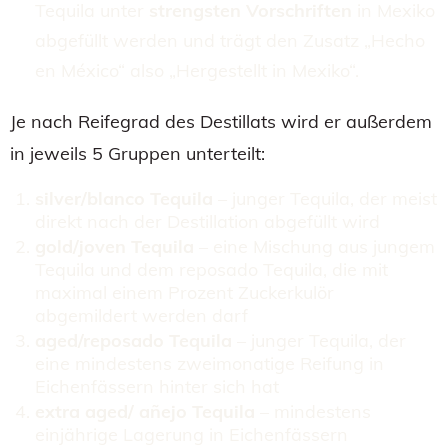
Tequila unter
strengsten Vorschriften
in Mexiko
abgefüllt werden und trägt den Zusatz „Hecho
en México“ also „Hergestellt in Mexiko“.
Je nach Reifegrad des Destillats wird er außerdem
in jeweils 5 Gruppen unterteilt:
silver/blanco Tequila
– junger Tequila, der meist
direkt nach der Destillation abgefüllt wird
gold/joven Tequila
– eine Mischung aus jungem
Tequila und dem reposado Tequila, die mit
maximal einem Prozent Zuckerkulör
abgemildert werden darf
aged/reposado Tequila
– junger Tequila, der
eine mindestens zweimonatige Reifung in
Eichenfässern hinter sich hat
extra aged/ añejo Tequila
– mindestens
einjährige Lagerung in Eichenfässern