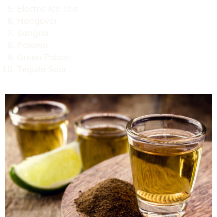
Electric Ice Tea
Hangover
Sangria
Paloma
Green Poison
Tequila Sour