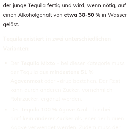
der junge Tequila fertig und wird, wenn nötig, auf
einen Alkoholgehalt von
etwa 38-50 %
in Wasser
gelöst.
Tequila existiert in zwei unterschiedlichen
Varianten:
Der
Tequila Mixto
– bei dieser Kategorie muss
der Tequila aus
mindestens 51 %
Agavenmost
oder -sirup bestehen. Der Rest
kann durch anderen Zucker, vornehmlich
Rohrzucker, ergänzt werden.
Der
Tequila 100 % Agave Azul
– hierbei
darf
kein anderer Zucker
als jener der blauen
Agave verwendet werden. Zudem muss der