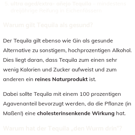
ultra aged/extra- añejo Tequila
– mindestens
dreijährige Reifung in Eichenfässern
Warum gilt Tequila als gesund?
Der Tequila gilt ebenso wie Gin als gesunde
Alternative zu sonstigem, hochprozentigen Alkohol.
Dies liegt daran, dass Tequila zum einen sehr
wenig Kalorien und Zucker aufweist und zum
anderen ein
reines Naturprodukt
ist.
Dabei sollte Tequila mit einem 100 prozentigen
Agavenanteil bevorzugt werden, da die Pflanze (in
Maßen!) eine
cholesterinsenkende Wirkung
hat.
Warum hat der Tequila „den Wurm drin“?