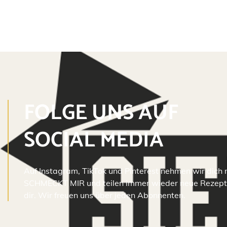
FOLGE UNS AUF
SOCIAL MEDIA
Auf Instagram, TikTok und Pinterest nehmen wir dich m
SCHMECKT MIR und teilen immer wieder neue Rezepte
dir. Wir freuen uns über jeden Abonnenten.